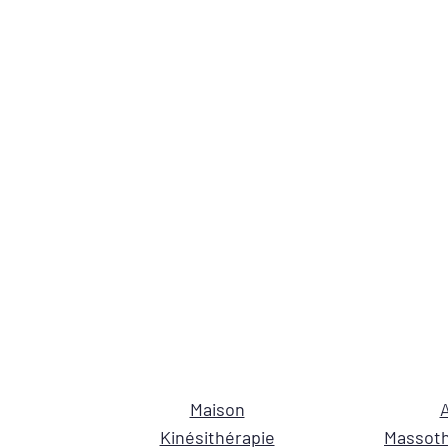
Maison
A
Kinésithérapie
Massoth